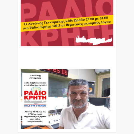
Ο Αντώνης Γενναράκης Στο Ράδιο Κρήτη Κάθε
Βράδυ Απο Τις 10 Έως Τις 12 Με Θεματικές
Εκπομπές Λόγου Και Μουσικής