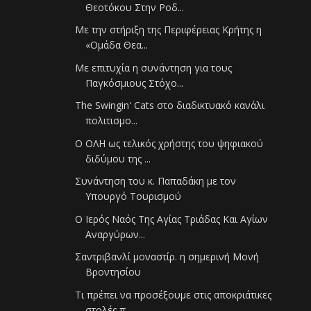
Θεοτόκου Στην Ροδ...
Με την στήριξη της Περιφέρειας Κρήτης η
«Ομάδα Θεα...
Με επιτυχία η συνάντηση για τους
Παγκόσμιους Στόχο...
The Swingin' Cats στο διαδικτυακό κανάλι
πολιτισμο...
Ο ΟΛΗ ως τελικός χρήστης του ψηφιακού
διδύμου της ...
Συνάντηση του κ. Παπαδάκη με τον
Υπουργό Τουρισμού
Ο Ιερός Ναός Της Αγίας Τριάδας Και Αγίων
Αναργύρων...
Σαντριβανλί μοναστίρ. η σημερινή Μονή
Βροντησίου
Τι πρέπει να προσέξουμε στις αποκριάτικες
στολές π...