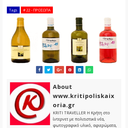
Tags
# 22 - ΠΡΟΣΩΠΑ
About
www.kritipoliskaix
oria.gr
KRITI TRAVELLER Η Κρήτη στο
ίντερνετ με πολιτιστικά νέα,
φωτογραφικό υλικό, αφιερώματα,