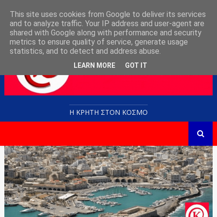
This site uses cookies from Google to deliver its services
and to analyze traffic. Your IP address and user-agent are
shared with Google along with performance and security
metrics to ensure quality of service, generate usage
statistics, and to detect and address abuse.
LEARN MORE
GOT IT
Η ΚΡΗΤΗ ΣΤΟN KOΣΜΟ