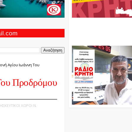
Ο Αντώνης Γενναράκης Στο Ρά
Κρήτη Κάθε Βράδυ Απο Τις 10
Τις 12 Με Θεματικές Εκπομπές
ail.com
Και Μουσικής
Μονή Αγίου Ιωάννη Του
Του Προδρόμου
ΡΗΣΚΕΥΤΙΚΟΙ ΧΩΡΟΙ Ν.