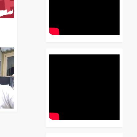
διο
 Έως
 Λόγου