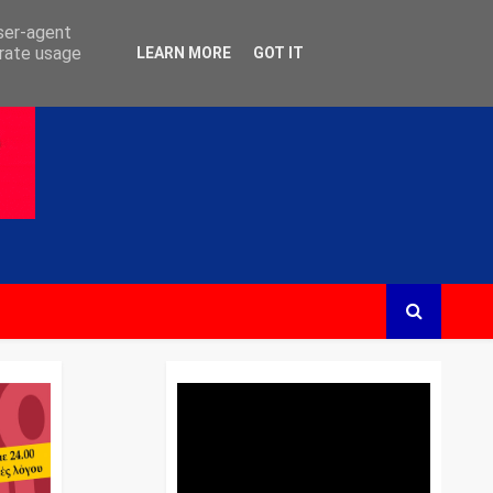
user-agent
erate usage
LEARN MORE
GOT IT