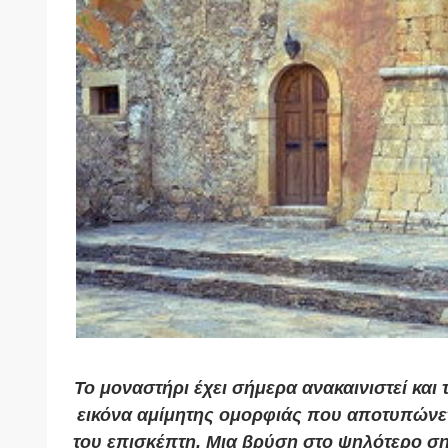
Το μοναστήρι έχει σήμερα ανακαινιστεί και 
εικόνα αμίμητης ομορφιάς που αποτυπώνε
του επισκέπτη. Μια βρύση στο ψηλότερο ση