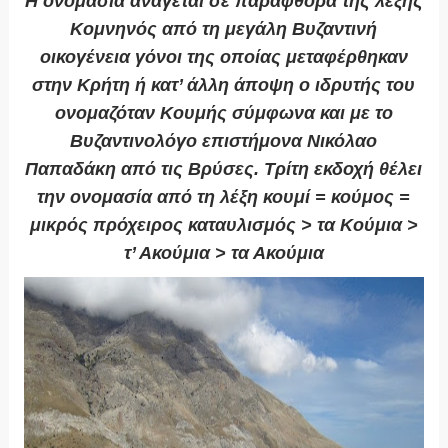
Η ονομασία ανάγεται σε παραφθορά της λέξης
Κομνηνός από τη μεγάλη Βυζαντινή
οικογένεια γόνοι της οποίας μεταφέρθηκαν
στην Κρήτη ή κατ’ άλλη άποψη ο ιδρυτής του
ονομαζόταν Κουμής σύμφωνα και με το
Βυζαντινολόγο επιστήμονα Νικόλαο
Παπαδάκη από τις Βρύσες. Τρίτη εκδοχή θέλει
την ονομασία από τη λέξη κουμί = κούμος =
μικρός πρόχειρος καταυλισμός > τα Κούμια >
τ’ Ακούμια > τα Ακούμια