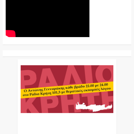
Ο Αντώνης Γενναράκης Στο Ράδιο Κρήτη Κάθε
Βράδυ Απο Τις 10 Έως Τις 12 Με Θεματικές
Εκπομπές Λόγου Και Μουσικής