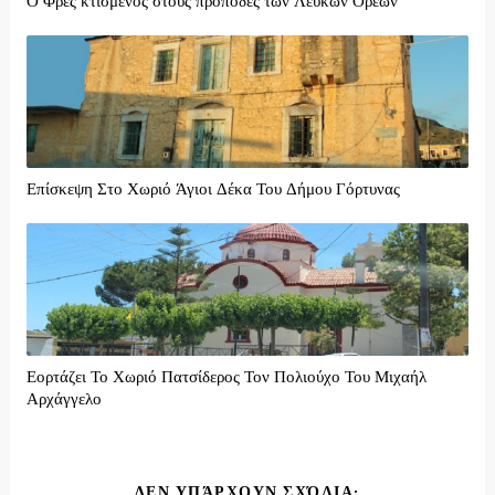
Ο Φρες κτισμένος στους πρόποδες των Λευκών Ορέων
Επίσκεψη Στο Χωριό Άγιοι Δέκα Του Δήμου Γόρτυνας
Εορτάζει Το Χωριό Πατσίδερος Τον Πολιούχο Του Μιχαήλ
Αρχάγγελο
ΔΕΝ ΥΠΆΡΧΟΥΝ ΣΧΌΛΙΑ: