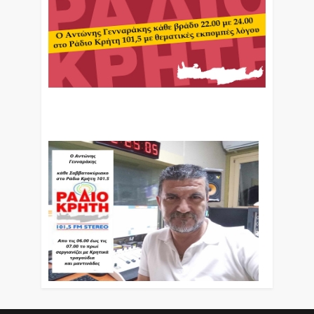
Ο Αντώνης Γενναράκης Στο Ράδιο Κρήτη Κάθε
Βράδυ Απο Τις 10 Έως Τις 12 Με Θεματικές
Εκπομπές Λόγου Και Μουσικής