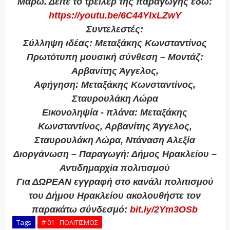
Μαρώ. Δείτε το τρέιλερ της παραγωγής εδώ:
https://youtu.be/6C44YIxLZwY
Συντελεστές:
Σύλληψη ιδέας: Μεταξάκης Κωνσταντίνος
Πρωτότυπη μουσική σύνθεση – Μοντάζ:
Αρβανίτης Άγγελος,
Αφήγηση: Μεταξάκης Κωνσταντίνος,
Σταυρουλάκη Λώρα
Εικονοληψία - πλάνα: Μεταξάκης
Κωνσταντίνος, Αρβανίτης Άγγελος,
Σταυρουλάκη Λώρα, Ντάναση Αλεξία
Διοργάνωση – Παραγωγή: Δήμος Ηρακλείου –
Αντιδημαρχία πολιτισμού
Για ΔΩΡΕΑΝ εγγραφή στο κανάλι πολιτισμού
του Δήμου Ηρακλείου ακολουθήστε τον
παρακάτω σύνδεσμό:
bit.ly/2Ym3OSb
Tags
# 01 - ΠΟΛΙΤΙΣΜΟΣ