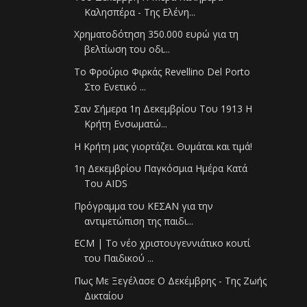
Καλησπέρα - Της Ελένη...
Χρηματοδότηση 350.000 ευρώ για τη
βελτίωση του οδι...
Το Φρούριο Φιρκάς Revellino Del Porto
Στο Ενετικό ...
Σαν Σήμερα 1η Δεκεμβρίου Του 1913 Η
Κρήτη Ενσωματώ...
Η Κρήτη μας γιορτάζει. Θυμάται και τιμά!
1η Δεκεμβρίου Παγκόσμια Ημέρα Κατά
Του AIDS
Πρόγραμμα του ΚΕΣΑΝ για την
αντιμετώπιση της παιδι...
ECM | Το νέο χριστουγεννιάτικο κουτί
του Παιδικού ...
Πως Με Ξεγέλασε Ο Δεκέμβρης - Της Ζωής
Δικταίου