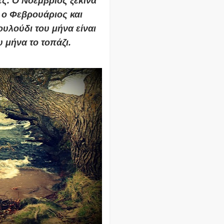
ες. Ο Νοέμβριος ξεκινά
ν ο
Φεβρουάριος
και
λουλούδι του μήνα είναι
ου μήνα το
τοπάζι
.