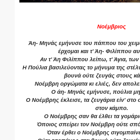
Νοέμβριος
Άη- Μηνάς εμήνυσε του πάππου του χειμ
έρχομαι και τ' Άη- Φιλίππου αυ
Αν τ' Άη Φιλίππου λείπω, τ' Άγια, των
Η Πούλια βασιλεύοντας το μήνυμα της στέλ
βουνά ούτε ζευγάς στους κ
Νοέμβρη οργώματα κι ελιές, δεν απολε
Ο άη- Μηνάς εμήνυσε, πούλια μη
Ο Νοέμβρης έκλεισε, τα ζευγάρια είν' στο 
στον κάμπο.
Ο Νοέμβρης σαν θα έλθει τα γομάρια
Όποιος σπείρει τον Νοέμβρη ούτε σπό
Όταν έρθει ο Νοέμβρης σιγομπαίνε