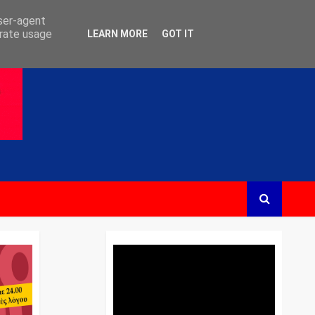
user-agent
erate usage
LEARN MORE
GOT IT