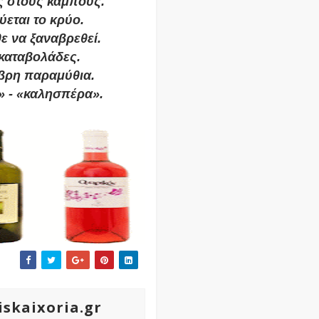
ς στους κάμπους.
εύεται το κρύο.
θε να ξαναβρεθεί.
καταβολάδες.
βρη παραμύθια.
» - «καλησπέρα».
iskaixoria.gr