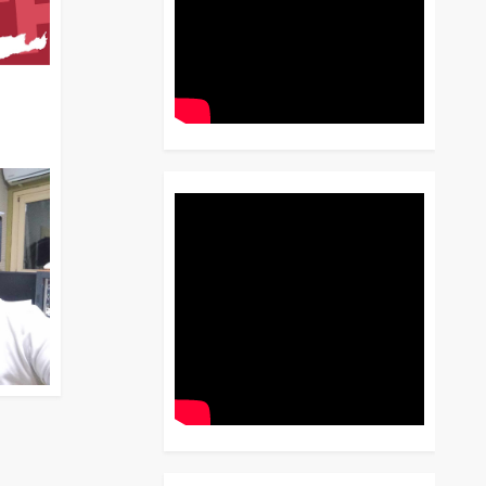
διο
 Έως
 Λόγου