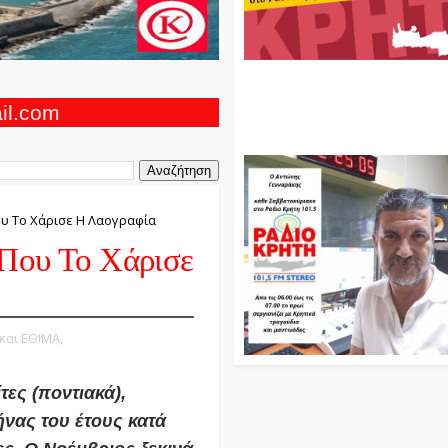
Ο Αντώνης Γενναράκης Στο Ρά
Κρήτη Κάθε Βράδυ Απο Τις 10
Τις 12 Με Θεματικές Εκπομπές
ail.com
Και Μουσικής
ου Το Χάρισε Η Λαογραφία
 Που Το Χάρισε
 και ΕΘΙΜΑ,
τες
(ποντιακά),
ήνας του έτους κατά