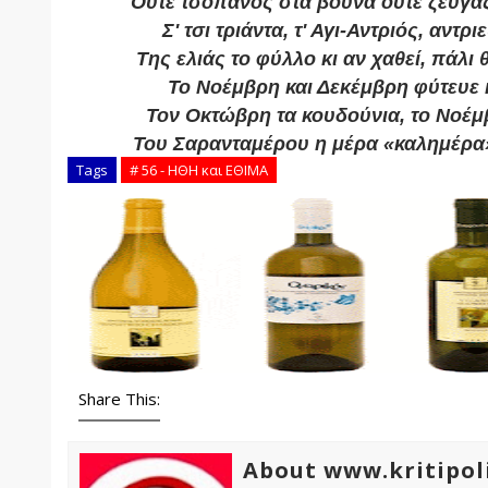
Ούτε τσοπάνος στα βουνά ούτε ζευγά
Σ' τσι τριάντα, τ' Αγι-Αντριός, αντρι
Της ελιάς το φύλλο κι αν χαθεί, πάλι 
Το Νοέμβρη και Δεκέμβρη φύτευε 
Τον Οκτώβρη τα κουδούνια, το Νοέμ
Του Σαρανταμέρου η μέρα «καλημέρα
Tags
# 56 - ΗΘΗ και ΕΘΙΜΑ
Share This:
About www.kritipol