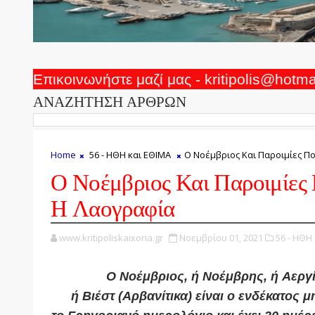
Επικοινωνήστε μαζί μας - kritipolis@hotm
ΑΝΑΖΗΤΗΣΗ ΑΡΘΡΩΝ
Home
56 - ΗΘΗ και ΕΘΙΜΑ
Ο Νοέμβριος Και Παροιμίες Π
Ο Νοέμβριος Και Παροιμίες
Η Λαογραφία
www.kritipoliskaixoria.gr
Νοεμβρίου 01, 2021
56 - ΗΘΗ
Ο
Νοέμβριος
, ή
Νοέμβρης
, ή
Αεργί
ή
Βιέστ
(Αρβανίτικα) είναι ο ενδέκατος μ