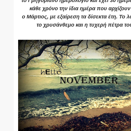
το
Γρηγοριανό ημερολόγιο
και έχει 30 ημέρ
κάθε χρόνο την ίδια ημέρα που αρχίζου
ο
Μάρτιος
, με εξαίρεση τα δίσεκτα έτη. Το 
το
χρυσάνθεμο
και η τυχερή πέτρα τ