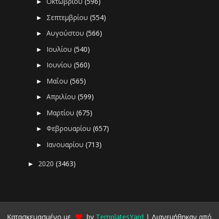
Οκτωβρίου
(596)
►
Σεπτεμβρίου
(554)
►
Αυγούστου
(566)
►
Ιουλίου
(540)
►
Ιουνίου
(560)
►
Μαΐου
(565)
►
Απριλίου
(599)
►
Μαρτίου
(675)
►
Φεβρουαρίου
(657)
►
Ιανουαρίου
(713)
►
2020
(3463)
►
Κατασκευασμένο με
by
TemplatesYard
| Διανεμήθηκαν από