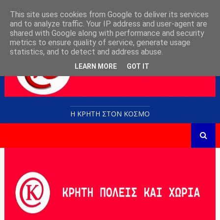
This site uses cookies from Google to deliver its services
and to analyze traffic. Your IP address and user-agent are
shared with Google along with performance and security
metrics to ensure quality of service, generate usage
statistics, and to detect and address abuse.
LEARN MORE
GOT IT
Η ΚΡΗΤΗ ΣΤΟN KOΣΜΟ