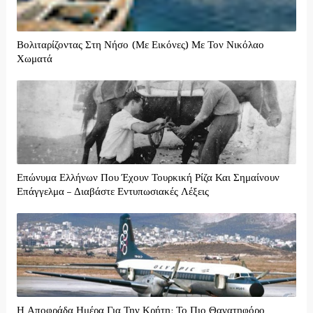
Βολιταρίζοντας Στη Νήσο (Με Εικόνες) Με Τον Νικόλαο
Χωματά
Επώνυμα Ελλήνων Που Έχουν Τουρκική Ρίζα Και Σημαίνουν
Επάγγελμα – Διαβάστε Εντυπωσιακές Λέξεις
Η Αποφράδα Ημέρα Για Την Κρήτη: Το Πιο Θανατηφόρο