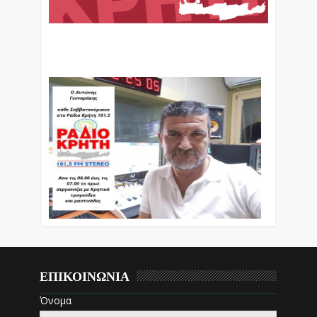
Ο Αντώνης Γενναράκης Στο Ράδιο Κρήτη Κάθε
Βράδυ Απο Τις 10 Έως Τις 12 Με Θεματικές
Εκπομπές Λόγου Και Μουσικής
ΕΠΙΚΟΙΝΩΝΙΑ
Όνομα