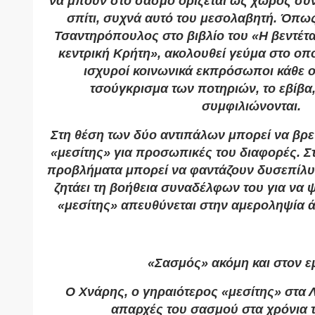
να μπουν στο σασμό ορίζεται ως χώρος συ
σπίτι, συχνά αυτό του μεσολαβητή. Όπω
Τσαντηρόπουλος στο βιβλίο του «Η βεντέτ
κεντρική Κρήτη», ακολουθεί γεύμα στο οπο
ισχυροί κοινωνικά εκπρόσωποι κάθε ο
τσούγκρισμα των ποτηριών, το εβίβα
συμφιλιώνονται.
Στη θέση των δύο αντιπάλων μπορεί να βρεθ
«μεσίτης» για προσωπικές του διαφορές. Στα
προβλήματα μπορεί να φαντάζουν δυσεπίλ
ζητάει τη βοήθεια συναδέλφων του για να ψ
«μεσίτης» απευθύνεται στην αμεροληψία 
«Σασμός» ακόμη και στον ε
Ο Χνάρης, ο γηραιότερος «μεσίτης» στα Λι
απαρχές του σασμού στα χρόνια 