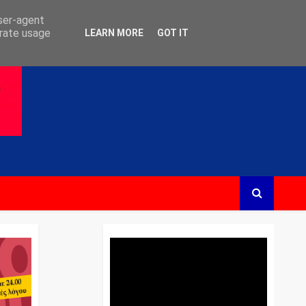
user-agent
erate usage
LEARN MORE
GOT IT