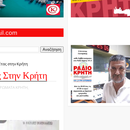
Ο Αντώνης Γενναράκης Στο Ρά
Κρήτη Κάθε Βράδυ Απο Τις 10
Τις 12 Με Θεματικές Εκπομπές
ail.com
Και Μουσικής
έτας στην Κρήτη
ς Στην Κρήτη
ΙΕΡΩΜΑΤΑ ΚΡΗΤΗ,