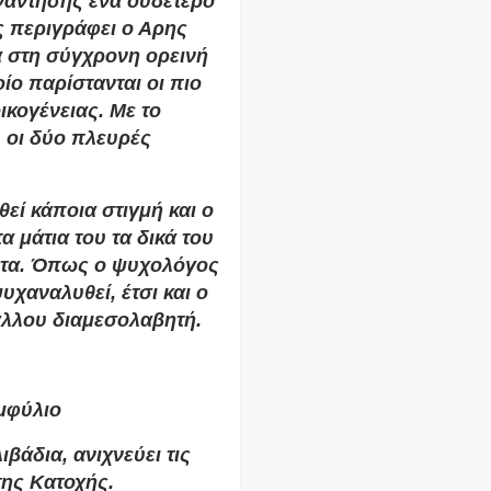
νάντησης ένα ουδέτερο
ς περιγράφει ο Αρης
α στη σύγχρονη ορεινή
ίο παρίστανται οι πιο
ικογένειας. Με το
, οι δύο πλευρές
εί κάποια στιγμή και ο
 μάτια του τα δικά του
υτα. Όπως ο ψυχολόγος
υχαναλυθεί, έτσι και ο
άλλου διαμεσολαβητή.
μφύλιο
βάδια, ανιχνεύει τις
της Κατοχής.