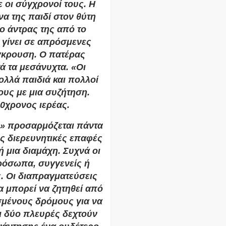
 οι σύγχρονοί τους. Η
α της παιδί στον θύτη
 ο άντρας της από το
 γίνει σε απρόσμενες
γκρουση. Ο πατέρας
τά τα μεσάνυχτα. «Οι
ολλά παιδιά και πολλοί
ους με μια συζήτηση.
40χρονος ιερέας.
ς» προσαρμόζεται πάντα
ς διερευνητικές επαφές
ή μια διαμάχη. Συχνά οι
πρόσωπα, συγγενείς ή
ς. Οι διαπραγματεύσεις
α μπορεί να ζητηθεί από
σμένους δρόμους για να
ι δύο πλευρές δεχτούν