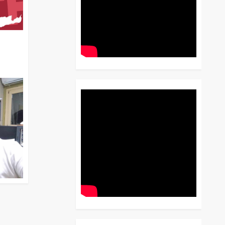
διο
 Έως
 Λόγου