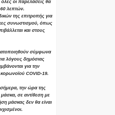
 όλες οι παρελάσεις θα
 60 λεπτών.
δικών της επιτροπής για
ήκες συνωστισμού, όπως
πιβάλλεται και στους
.
γματοποιηθούν σύμφωνα
 για λόγους δημόσιας
μβάνονται για την
 κορωνοïoύ COVID-19.
σήμερα, την ώρα της
 μάσκα, σε αντίθεση με
ήση μάσκας δεν θα είναι
ιχισμένοι.