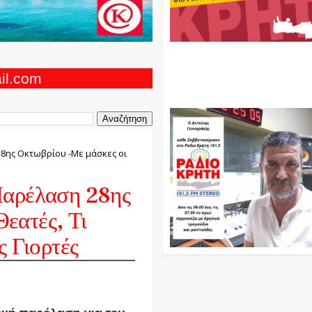
Ο Αντώνης Γενναράκης Στο Ρά
Κρήτη Κάθε Βράδυ Απο Τις 10
Τις 12 Με Θεματικές Εκπομπές
ail.com
Και Μουσικής
8ης Οκτωβρίου -Με μάσκες οι
Παρέλαση 28ης
εατές, Τι
ς Γιορτές