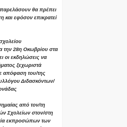
α παρελάσουν θα πρέπει
η και εφόσον επικρατεί
 σχολείου
α την 28η Οκωβρίου στα
ει οι εκδηλώσεις να
ήματος ξεχωριστά
με απόφαση του/της
Συλλόγου Διδασκόντων/
μονάδας
σημαίας από τον/τη
κών Σχολείων στον/στη
σία εκπροσώπων των