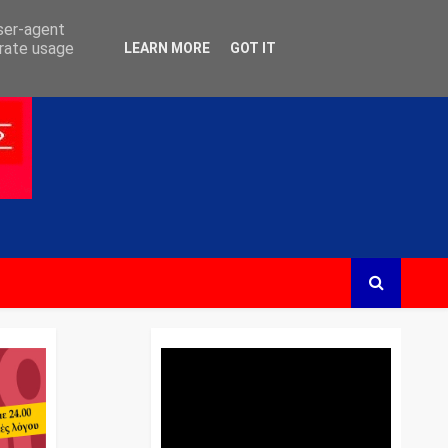
user-agent
erate usage
LEARN MORE
GOT IT