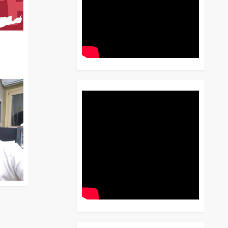
διο
 Έως
 Λόγου