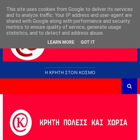
This site uses cookies from Google to deliver its services
and to analyze traffic. Your IP address and user-agent are
shared with Google along with performance and security
metrics to ensure quality of service, generate usage
statistics, and to detect and address abuse.
LEARN MORE
GOT IT
Η ΚΡΗΤΗ ΣΤΟN KOΣΜΟ