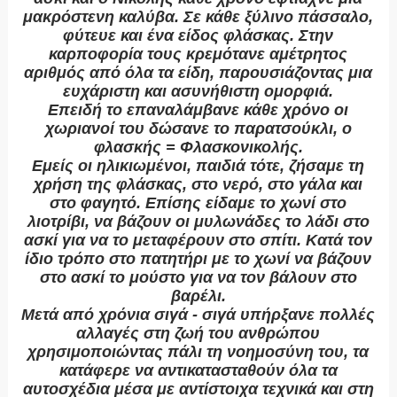
μακρόστενη καλύβα. Σε κάθε ξύλινο πάσσαλο,
φύτευε και ένα είδος φλάσκας. Στην
καρποφορία τους κρεμότανε αμέτρητος
αριθμός από όλα τα είδη, παρουσιάζοντας μια
ευχάριστη και ασυνήθιστη ομορφιά.
Επειδή το επαναλάμβανε κάθε χρόνο οι
χωριανοί του δώσανε το παρατσούκλι, ο
φλασκής = Φλασκονικολής.
Εμείς οι ηλικιωμένοι, παιδιά τότε, ζήσαμε τη
χρήση της φλάσκας, στο νερό, στο γάλα και
στο φαγητό. Επίσης είδαμε το χωνί στο
λιοτρίβι, να βάζουν οι μυλωνάδες το λάδι στο
ασκί για να το μεταφέρουν στο σπίτι. Κατά τον
ίδιο τρόπο στο πατητήρι με το χωνί να βάζουν
στο ασκί το μούστο για να τον βάλουν στο
βαρέλι.
Μετά από χρόνια σιγά - σιγά υπήρξανε πολλές
αλλαγές στη ζωή του ανθρώπου
χρησιμοποιώντας πάλι τη νοημοσύνη του, τα
κατάφερε να αντικατασταθούν όλα τα
αυτοσχέδια μέσα με αντίστοιχα τεχνικά και στη