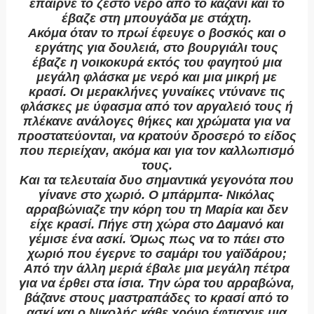
έπαιρνε το ζεστό νερό από το καζάνι και το
έβαζε στη μπουγάδα με στάχτη.
Ακόμα όταν το πρωί έφευγε ο βοσκός και ο
εργάτης για δουλειά, στο βουργιάλι τους
έβαζε η νοικοκυρά εκτός του φαγητού μια
μεγάλη φλάσκα με νερό και μια μικρή με
κρασί. Οι μερακλήνες γυναίκες ντύνανε τις
φλάσκες με ύφασμα από τον αργαλειό τους ή
πλέκανε ανάλογες θήκες και χρώματα για να
προστατεύονται, να κρατούν δροσερό το είδος
που περιείχαν, ακόμα και για τον καλλωπισμό
τους.
Και τα τελευταία δυο σημαντικά γεγονότα που
γίνανε στο χωριό. Ο μπάρμπα- Νικόλας
αρραβώνιαζε την κόρη του τη Μαρία και δεν
είχε κρασί. Πήγε στη χώρα στο Δαμανό και
γέμισε ένα ασκί. Όμως πως να το πάει στο
χωριό που έγερνε το σαμάρι του γαϊδάρου;
Από την άλλη μεριά έβαλε μια μεγάλη πέτρα
για να έρθει στα ίσια. Την ώρα του αρραβώνα,
βάζανε στους μαστραπάδες το κρασί από το
ασκί και ο Νικολής κάθε χρόνο έφτιαχνε μια