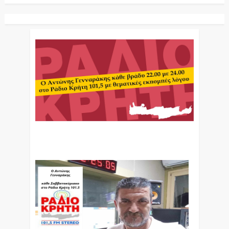
Ο Αντώνης Γενναράκης Στο Ράδιο Κρήτη Κάθε
Βράδυ Απο Τις 10 Έως Τις 12 Με Θεματικές
Εκπομπές Λόγου Και Μουσικής