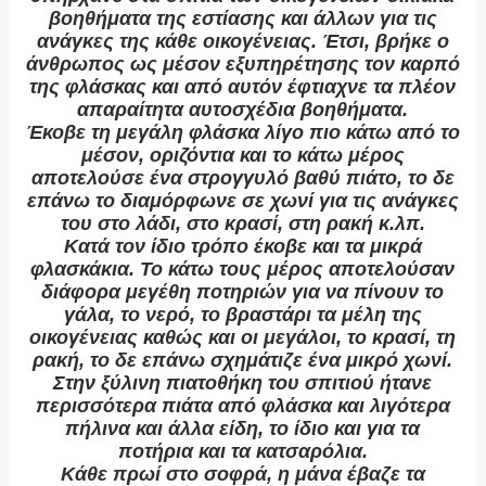
βοηθήματα της εστίασης και άλλων για τις
ανάγκες της κάθε οικογένειας. Έτσι, βρήκε ο
άνθρωπος ως μέσον εξυπηρέτησης τον καρπό
της φλάσκας και από αυτόν έφτιαχνε τα πλέον
απαραίτητα αυτοσχέδια βοηθήματα.
Έκοβε τη μεγάλη φλάσκα λίγο πιο κάτω από το
μέσον, οριζόντια και το κάτω μέρος
αποτελούσε ένα στρογγυλό βαθύ πιάτο, το δε
επάνω το διαμόρφωνε σε χωνί για τις ανάγκες
του στο λάδι, στο κρασί, στη ρακή κ.λπ.
Κατά τον ίδιο τρόπο έκοβε και τα μικρά
φλασκάκια. Το κάτω τους μέρος αποτελούσαν
διάφορα μεγέθη ποτηριών για να πίνουν το
γάλα, το νερό, το βραστάρι τα μέλη της
οικογένειας καθώς και οι μεγάλοι, το κρασί, τη
ρακή, το δε επάνω σχημάτιζε ένα μικρό χωνί.
Στην ξύλινη πιατοθήκη του σπιτιού ήτανε
περισσότερα πιάτα από φλάσκα και λιγότερα
πήλινα και άλλα είδη, το ίδιο και για τα
ποτήρια και τα κατσαρόλια.
Κάθε πρωί στο σοφρά, η μάνα έβαζε τα