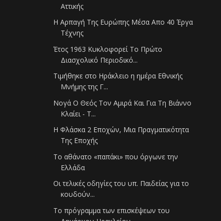
Αττικής
Η Αρπαγή Της Ευρώπης Μέσα Απο 40 Έργα
Τέχνης
Έτος 1963 Κυκλοφορεί Το Πρώτο
Διασχολικό Περιοδικό...
Τιμήθηκε στο Ηράκλειο η ημέρα Εθνικής
Μνήμης της Γ...
Νογά Ο Θεός Τον Αμιρά Και Για Τη Βιάννο
Κλαίει - Τ...
Η Φλάσκα 2 Εποχών, Μια Πραγματικότητα
Της Εποχής
Το αθάνατο «παπάκι» που όργωνε την
Ελλάδα
Οι τελικές οδηγίες του υπ. Παιδείας για το
κουδούν...
Το πρόγραμμα των επισκέψεων του