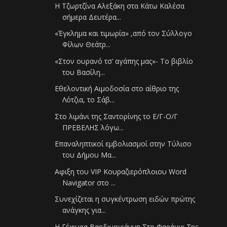
H Τζωρτζίνα Αλεξάκη στα Κάτω Καλέσα
σήμερα Δευτέρα...
«Έγκλημα και τιμωρία» ,από τον Σύλλογο
Φίλων Θεάτρ...
«Στον ουρανό τσ’ αγάπης μας»- Το βιβλίο
του Βασίλη...
Εθελοντική Αιμοδοσία στο αίθριο της
Λότζια, το Σάβ...
Στο λιμάνι της Σαντορίνης το Ε/Γ-Ο/Γ
ΠΡΕΒΕΛΗΣ λόγω...
Επαναληπτικοί εμβολιασμοί στην Τύλισο
του Δήμου Μα...
Aφιξη του VIP Κουραζιερόπλοιου Word
Navigator στο ...
Συνεχίζεται η συγκέντρωση ειδών πρώτης
ανάγκης για...
Η Γέφυρα Βαρδινογιάννη Στο Φαράγγι Της