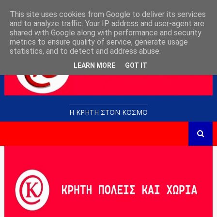
This site uses cookies from Google to deliver its services
and to analyze traffic. Your IP address and user-agent are
shared with Google along with performance and security
metrics to ensure quality of service, generate usage
statistics, and to detect and address abuse.
LEARN MORE
GOT IT
Η ΚΡΗΤΗ ΣΤΟN KOΣΜΟ