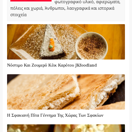
φωτογραφικό υλικό, αφιερώματα,
πόλεις και χωριά, Άνθρωποι, λαογραφικά και ιστορικά
στοιχεία
Νόστιμο Και Ζουμερό Κέικ Καρότου JKfoodland
Η Σφακιανή Πίτα Γέννημα Της Χώρας Των Σφακίων