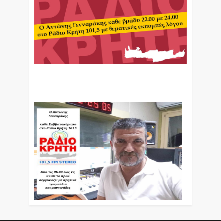
Ο Αντώνης Γενναράκης Στο Ράδιο Κρήτη Κάθε
Βράδυ Απο Τις 10 Έως Τις 12 Με Θεματικές
Εκπομπές Λόγου Και Μουσικής