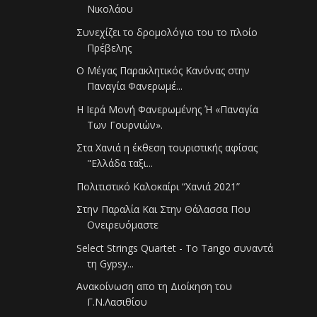
Νικολάου
Συνεχίζει το δρομολόγιο του το πλοίο
Πρέβελης
Ο Μέγας Παρακλητικός Κανόνας στην
Παναγία Φανερωμέ...
Η Ιερά Μονή Φανερωμένης Ή «Παναγία
Των Γουρνιών».
Στα Χανιά η έκθεση τουριστικής αφίσας
"Ελλάδα ταξι...
Πολιτιστικό Καλοκαίρι “Χανιά 2021”
Στην Παραλία Και Στην Θάλασσα Που
Ονειρευόμαστε
Select Strings Quartet - Το Tango συναντά
τη Gypsy...
Ανακοίνωση απο τη Διοίκηση του
Γ.Ν.Λασιθίου