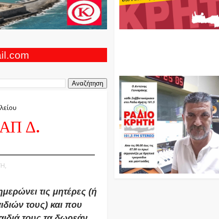
Ο Αντώνης Γενναράκης Στο Ρά
Κρήτη Κάθε Βράδυ Απο Τις 10
Τις 12 Με Θεματικές Εκπομπές
ail.com
Και Μουσικής
λείου
ΔΑΠ Δ.
ΤΗ,
μερώνει τις μητέρες (ή
ιδιών τους) και που
ιδιά τους τα δωρεάν