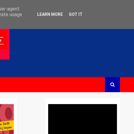
user-agent
erate usage
LEARN MORE
GOT IT