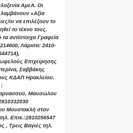
λοξενία ΑμεΑ. Οι
 λαμβάνουν «Αξία
ες/οι να επιλέξουν το
θεί το τέκνο τους.
τα αντίστοιχα Γραφεία
5214600, Λάρισα: 2410-
544714),
νωφελούς Επιχείρησης
τερίνα, Σαββάκης
πους ΚΔΑΠ Ηρακλείου.
:
ικαρνασσού, Μαυσώλου
:2810332030
ου Μουστακλή στον
ηλ. Επικ.:2810256547
 , Τρεις Βαγιές τηλ.