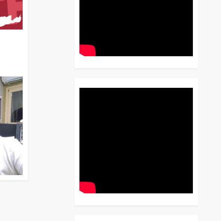
διο
 Έως
 Λόγου