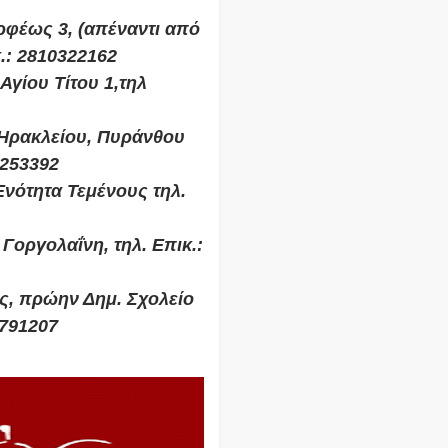
ρφέως 3, (απέναντι από
κ.: 2810322162
Αγίου Τίτου 1,τηλ
 Ηρακλείου, Πυράνθου
0253392
νότητα Τεμένους τηλ.
Γοργολαΐνη, τηλ. Επικ.:
ς, πρώην Δημ. Σχολείο
0791207