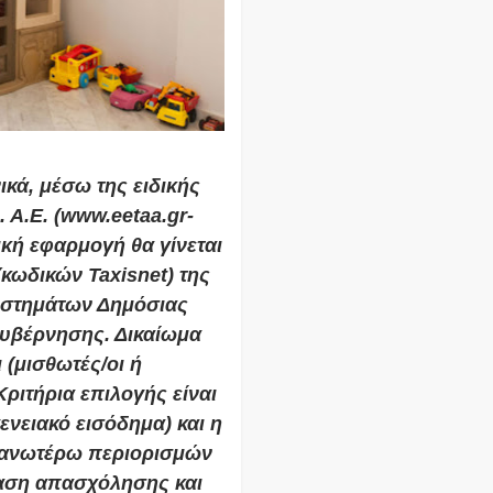
κά, μέσω της ειδικής
 Α.Ε. (www.eetaa.gr-
νική εφαρμογή θα γίνεται
κωδικών Taxisnet) της
υστημάτων Δημόσιας
κυβέρνησης. Δικαίωμα
 (μισθωτές/οι ή
Κριτήρια επιλογής είναι
ενειακό εισόδημα) και η
 ανωτέρω περιορισμών
ταση απασχόλησης και