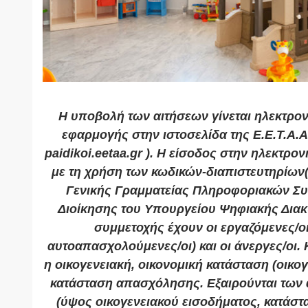
Η υποβολή των αιτήσεων γίνεται ηλεκτρονι
εφαρμογής στην ιστοσελίδα της Ε.Ε.Τ.Α.Α.
paidikoi.eetaa.gr ). Η είσοδος στην ηλεκτρο
με τη χρήση των κωδικών-διαπιστευτηρίων(
Γενικής Γραμματείας Πληροφοριακών Σ
Διοίκησης του Υπουργείου Ψηφιακής Δια
συμμετοχής έχουν οι εργαζόμενες/οι
αυτοαπασχολούμενες/οι) και οι άνεργες/οι. 
η οικογενειακή, οικονομική κατάσταση (οικογ
κατάσταση απασχόλησης. Εξαιρούνται των
(ύψος οικογενειακού εισοδήματος, κατάσ