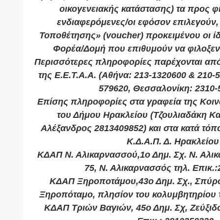
οικογενειακής κατάστασης) τα προς φι
ενδιαφερόμενες/οι εφόσον επιλεγούν,
Τοποθέτησης» (voucher) προκειμένου οι ίδι
Φορέα/Δομή που επιθυμούν να φιλοξενη
Περισσότερες πληροφορίες παρέχονται από 
της Ε.Ε.Τ.Α.Α. (Αθήνα: 213-1320600 & 210-
579620, Θεσσαλονίκη: 2310-
Επίσης πληροφορίες στα γραφεία της Κοι
του Δήμου Ηρακλείου (Τζουλιαδάκη Κα
Αλέξανδρος 2813409852) και στα κατά τό
Κ.Δ.Α.Π. Δ. Ηρακλείου 
ΚΔΑΠ Ν. Αλικαρνασσού,1ο Δημ. Σχ. Ν. Αλ
75, Ν. Αλικαρνασσός τηλ. Επικ.
ΚΔΑΠ Ξηροποτάμου,43ο Δημ. Σχ., Σπύρ
Ξηροπόταμο, πλησίον του κολυμβητηρίου τ
ΚΔΑΠ Τριών Βαγιών, 45ο Δημ. Σχ, Ζεύξιδος