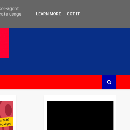
user-agent
erate usage
LEARN MORE
GOT IT