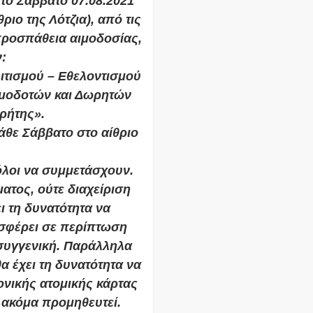
το Σάββατο 07.08.2021
ριο της Λότζια), από τις
ή προσπάθεια αιμοδοσίας,
:
ιτισμού – Εθελοντισμού
ιμοδοτών και Δωρητών
ρήτης».
άθε Σάββατο στο αίθριο
όλοι να συμμετάσχουν.
ματος, ούτε διαχείριση
ι τη δυνατότητα να
οσφέρει σε περίπτωση
 συγγενική. Παράλληλα
α έχει τη δυνατότητα να
ονικής ατομικής κάρτας
 ακόμα προμηθευτεί.