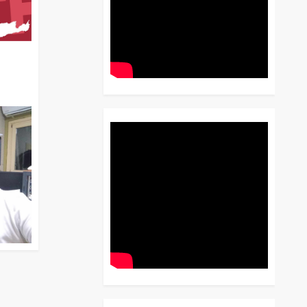
διο
 Έως
 Λόγου