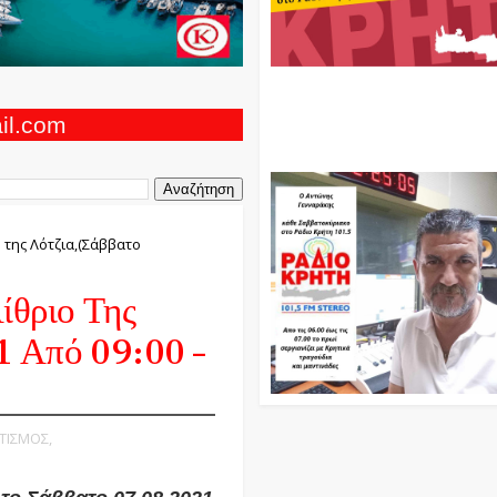
Ο Αντώνης Γενναράκης Στο Ρά
Κρήτη Κάθε Βράδυ Απο Τις 10
Τις 12 Με Θεματικές Εκπομπές
ail.com
Και Μουσικής
 της Λότζια,(Σάββατο
ίθριο Της
1 Από 09:00 –
ΙΤΙΣΜΟΣ,