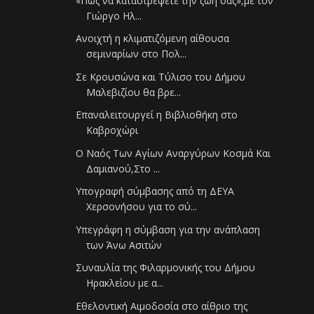
«Πώς να καταστρέψετε την ζωή σας»,με τον
Γιώργο Ηλ...
Ανοιχτή η κλιματιζόμενη αίθουσα
σεμιναρίων στο Πολ...
Σε Κρουσώνα και Τύλισο του Δήμου
Μαλεβιζίου θα βρε...
Επαναλειτουργεί η Βιβλιοθήκη στο
Καβροχώρι
Ο Ναός Των Αγίων Αναργύρων Κοσμά Και
Δαμιανού,Στο ...
Yπογραφή σύμβασης από τη ΔΕΥΑ
Χερσονήσου για το σύ...
Υπεγράφη η σύμβαση για την ανάπλαση
των Άνω Ασιτών
Συναυλία της Φιλαρμονικής του Δήμου
Ηρακλείου με α...
Εθελοντική Αιμοδοσία στο αίθριο της