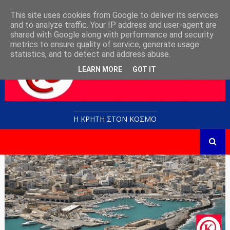
This site uses cookies from Google to deliver its services
and to analyze traffic. Your IP address and user-agent are
shared with Google along with performance and security
metrics to ensure quality of service, generate usage
statistics, and to detect and address abuse.
LEARN MORE
GOT IT
Η ΚΡΗΤΗ ΣΤΟN KOΣΜΟ