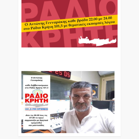
Ο Αντώνης Γενναράκης Στο Ράδιο Κρήτη Κάθε
Βράδυ Απο Τις 10 Έως Τις 12 Με Θεματικές
Εκπομπές Λόγου Και Μουσικής