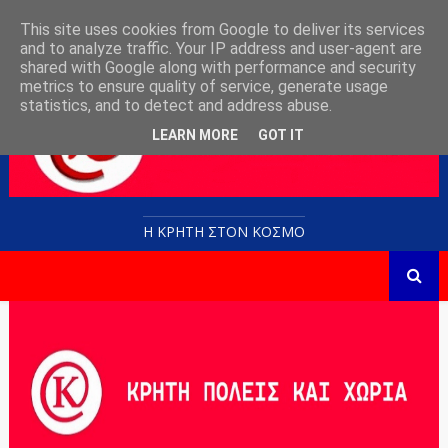
This site uses cookies from Google to deliver its services
and to analyze traffic. Your IP address and user-agent are
shared with Google along with performance and security
metrics to ensure quality of service, generate usage
statistics, and to detect and address abuse.
LEARN MORE
GOT IT
Η ΚΡΗΤΗ ΣΤΟN KOΣΜΟ