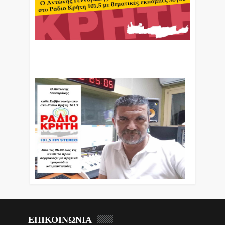
Ο Αντώνης Γενναράκης Στο Ράδιο Κρήτη Κάθε
Βράδυ Απο Τις 10 Έως Τις 12 Με Θεματικές
Εκπομπές Λόγου Και Μουσικής
ΕΠΙΚΟΙΝΩΝΙΑ