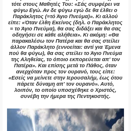
τότε στους Μαθητές Του: «Σάς συμφέρει να
φύγω Εγώ. Αν δε φύγω εγώ δε θα έλθει ο
Παράκλητος (=τό Άγιο Πνεύμα)». Κι αλλού
είπε: «Όταν έλθη Εκείνος (δηλ. ο Παράκλητος
= το Άγιο Πνεύμα), θα σας διδάξει και θα σας
οδηγήσει σε κάθε αλήθεια». Κι ακόμη: «Θα
παρακαλέσω τον Πατέρα και θα σας στείλει
άλλον Παράκλητο (εννοείται: αντί για Έμενα
πού θα φύγω), θα σας στείλει το Άγιο Πνεύμα
της Αληθείας, το όποιο εκπορεύεται απ' τον
Πατέρα». Και επίσης μετά το Πάθος, όταν
ανερχόταν προς τον ουρανό, τους είπε:
«Εσείς να μείνετε στην Ιερουσαλήμ, έως ότου
πάρετε δύναμη απ' τον ουρανό». Αυτό,
λοιπόν, το οποίο υποσχέθηκε ο Χριστός,
συνέβη την ήμερα της Πεντηκοστής.