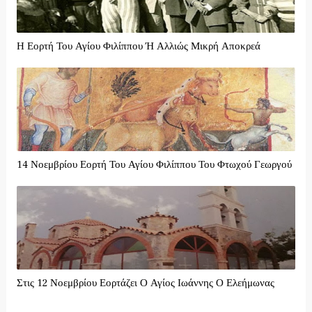
Η Εορτή Του Αγίου Φιλίππου Ή Αλλιώς Μικρή Αποκρεά
14 Νοεμβρίου Εορτή Του Αγίου Φιλίππου Του Φτωχού Γεωργού
Στις 12 Νοεμβρίου Εορτάζει Ο Αγίος Ιωάννης Ο Ελεήμωνας