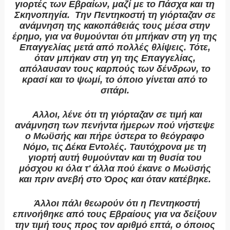
γιορτές των Εβραίων, μαζί με το Πάσχα και τη
Σκηνοπηγία. Την Πεντηκοστή τη γιόρταζαν σε
ανάμνηση της κακοπάθειάς τους μέσα στην
έρημο, για να θυμούνται ότι μπήκαν στη γη της
Επαγγελίας μετά από πολλές θλίψεις. Τότε,
όταν μπήκαν στη γη της Επαγγελίας,
απόλαυσαν τους καρπούς των δένδρων, το
κρασί και το ψωμί, το όποιο γίνεται από το
σιτάρι.
Αλλοι, λένε ότι τη γιόρταζαν σε τιμή και
ανάμνηση των πενήντα ήμερων πού νήστεψε
ο Μωϋσής και πήρε ύστερα το θεόγραφο
Νόμο, τις Δέκα Εντολές. Ταυτόχρονα με τη
γιορτή αυτή θυμούνταν και τη θυσία του
μόσχου κι όλα τ' άλλα πού έκανε ο Μωϋσής
και πριν ανεβή στο Όρος και όταν κατέβηκε.
Άλλοι πάλι θεωρούν ότι η Πεντηκοστή
επινοήθηκε από τους Εβραίους για να δείξουν
την τιμή τους προς τον αριθμό επτά, ο όποιος