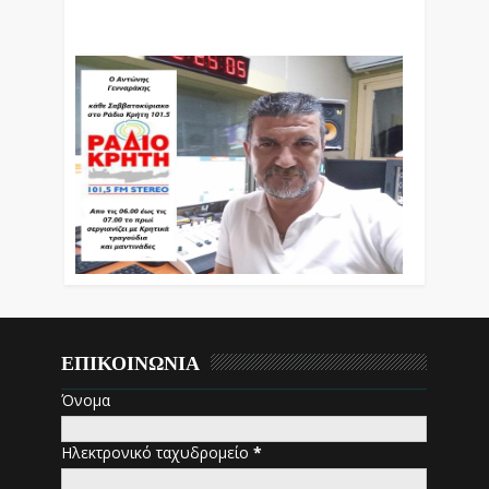
Βράδυ Απο Τις 10 Έως Τις 12 Με Θεματικές
Εκπομπές Λόγου Και Μουσικής
ΕΠΙΚΟΙΝΩΝΙΑ
Όνομα
Ηλεκτρονικό ταχυδρομείο
*