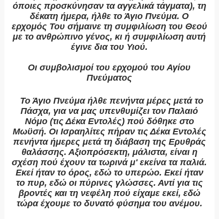
όποιες προσκύνησαν τα αγγελικά τάγματα), τη
δέκατη ήμερα, ήλθε το Άγιο Πνεύμα. Ο
ερχομός Του σήμαινε τη συμφιλίωση του Θεού
με το ανθρώπινο γένος, κι ή συμφιλίωση αυτή
έγινε δια του Υιού.
Οι συμβολισμοί του ερχομού του Αγίου
Πνεύματος
Το Άγιο Πνεύμα ήλθε πενήντα μέρες μετά το
Πάσχα, για να μας υπενθυμίζει τον Παλαιό
Νόμο (τις Δέκα Εντολές) πού δόθηκε στο
Μωϋσή. Οι Ισραηλίτες πήραν τις Δέκα Εντολές
πενήντα ήμερες μετά τη διάβαση της Ερυθράς
θαλάσσης. Αξιοπρόσεκτη, μάλιστα, είναι η
σχέση πού έχουν τα τωρινά μ' εκείνα τα παλιά.
Εκεί ήταν το όρος, εδώ το υπερώο. Εκεί ήταν
το πυρ, εδώ οι πύρινες γλώσσες. Αντί για τις
βροντές και τη νεφέλη πού είχαμε εκεί, εδώ
τώρα έχουμε το δυνατό φύσημα του ανέμου.