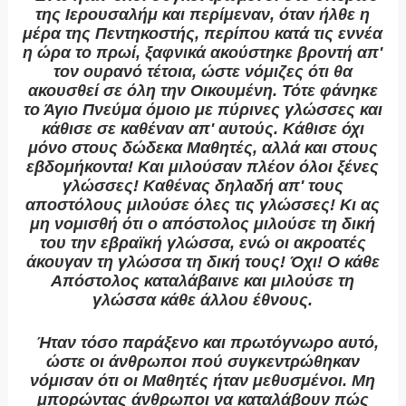
της Ιερουσαλήμ και περίμεναν, όταν ήλθε η
μέρα της Πεντηκοστής, περίπου κατά τις εννέα
η ώρα το πρωί, ξαφνικά ακούστηκε βροντή απ'
τον ουρανό τέτοια, ώστε νόμιζες ότι θα
ακουσθεί σε όλη την Οικουμένη. Τότε φάνηκε
το Άγιο Πνεύμα όμοιο με πύρινες γλώσσες και
κάθισε σε καθέναν απ' αυτούς. Κάθισε όχι
μόνο στους δώδεκα Μαθητές, αλλά και στους
εβδομήκοντα! Και μιλούσαν πλέον όλοι ξένες
γλώσσες! Καθένας δηλαδή απ' τους
αποστόλους μιλούσε όλες τις γλώσσες! Κι ας
μη νομισθή ότι ο απόστολος μιλούσε τη δική
του την εβραϊκή γλώσσα, ενώ οι ακροατές
άκουγαν τη γλώσσα τη δική τους! Όχι! Ο κάθε
Απόστολος καταλάβαινε και μιλούσε τη
γλώσσα κάθε άλλου έθνους.
Ήταν τόσο παράξενο και πρωτόγνωρο αυτό,
ώστε οι άνθρωποι πού συγκεντρώθηκαν
νόμισαν ότι οι Μαθητές ήταν μεθυσμένοι. Μη
μπορώντας άνθρωποι να καταλάβουν πώς