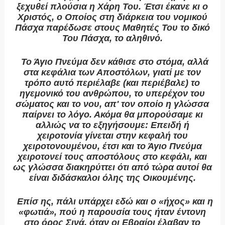
ξεχυθεί πλούσια η Χάρη Του. Έτσι έκανε κι ο
Χριστός, ο Οποίος στη διάρκεια του νομικού
Πάσχα παρέδωσε στους Μαθητές Του το δικό
Του Πάσχα, το αληθινό.
Το Άγιο Πνεύμα δεν κάθισε στο στόμα, αλλά
στα κεφάλια των Αποστόλων, γιατί με τον
τρόπο αυτό περιέλαβε (και περιέβαλε) το
ηγεμονικό του ανθρώπου, το υπερέχον του
σώματος και το νου, απ' τον οποίο η γλώσσα
παίρνει το λόγο. Ακόμα θα μπορούσαμε κι
αλλιώς να το εξηγήσουμε: Επειδή ή
χειροτονία γίνεται στην κεφαλή του
χειροτονουμένου, έτσι και το Άγιο Πνεύμα
χειροτονεί τους αποστόλους στο κεφάλι, και
ως γλώσσα διακηρύττει ότι από τώρα αυτοί θα
είναι διδάσκαλοι όλης της Οικουμένης.
Επίσ ης, πάλι υπάρχει εδώ και ο «ήχος» και η
«φωτιά», πού η παρουσία τους ήταν έντονη
στο όρος Σινά, όταν οι Εβραίοι έλαβαν το