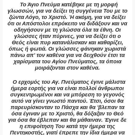
Το Άγιο Πνεύμα κατέβηκε με τη μορφή
γλωσσών, για να δείξει τη συγγένεια Του με το
ζώντα Λόγο, το Χριστό. Ή ακόμη, για να δείξει
ότι οι Απόστολοι επρόκειτο να διδάξουν και να
οδηγήσουν με τη γλώσσα όλα τα έθνη. Οι
γλώσσες ήταν πύρινες, για να δείξει ότι ο
Θεός είναι πυρ κατανάλισκαν και καθαρίζει,
όπως ή φωτιά. Οι γλώσσες φάνηκαν χωριστά
πάνω απ' τον καθένα για να δειχθούν έτσι τα
χαρίσματα του Αγίου Πνεύματος, τα όποια
μοιράζονται στον καθένα.
Ο ερχομός του Αγ. Πνεύματος έγινε μάλιστα
ήμερα εορτής για να είναι πολλοί άνθρωποι
συγκεντρωμένοι και να μπόρεση το γεγονός
αυτό να γίνει γνωστό παντού. Έτσι, όσοι θα
παρευρίσκονταν το Πάσχα και θα 'βλεπαν τα
όσα έγιναν με το Χριστό, θα δόξαζαν το Θεό
για όσα θα έβλεπαν και θα μάθαιναν. Έγινε δε
η επιφοίτηση Του κατά την ήμερα της
Πεντηκοστής, γιατί έπρεπε την ίδια ήμερα να