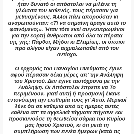
ήταν δυνατό οι απόστολοι να μιλάνε τη
γλώσσα του καθενός, τους πέρασαν για
μεθυσμένους. Άλλοι πάλι απορούσαν κι
αναρωτιούνταν: «Τί να σημαίνη άραγε αυτό το
φαινόμενο;». Ήταν τότε εκεί συγκεντρωμένοι
για την εορτή άνθρωποι από όλα τα πέρατα
της γης: Πάρθοι, Μήδοι κι Ελαμίτες, οι όποιοι
προ ολίγου είχαν αιχμαλωτισθεί από τον
Αντίοχο.
Ο ερχομός του Παναγίου Πνεύματος έγινε
αφού πέρασαν δέκα μέρες απ' την Ανάληψη
του Χριστού. Δεν έγινε ταυτόχρονα με την
Ανάληψη. Οι Απόστολοι έπρεπε να Το
περιμένουν, γιατί αυτή ή προσμονή έκανε
εντονότερη την επιθυμία τους γι' Αυτό. Μερικοί
λένε ότι σε καθεμιά από τις ήμερες αυτές
καθένα απ' τα αγγελικά τάγματα πήγαινε και
προσκυνούσε τη θεωθείσα σάρκα του Κυρίου
μας Ιησού Χριστού, κι ότι μετά τη
συμπλήρωση των εννέα ήμερων (κατά τις