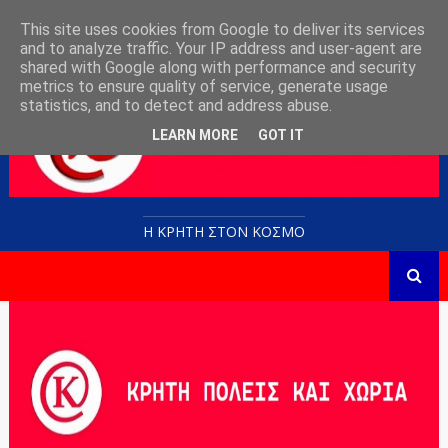
This site uses cookies from Google to deliver its services
and to analyze traffic. Your IP address and user-agent are
shared with Google along with performance and security
metrics to ensure quality of service, generate usage
statistics, and to detect and address abuse.
LEARN MORE
GOT IT
Η ΚΡΗΤΗ ΣΤΟN KOΣΜΟ