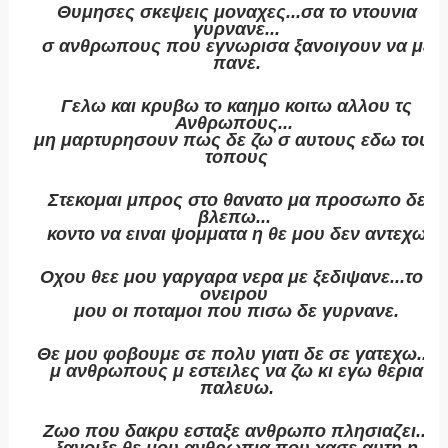
Θυμησες σκεψεις μοναχες...σα το ντουνια
γυρνανε...
σ ανθρωπους που εγνωρισα ξανοιγουν να με
πανε.
Γελω και κρυβω το καημο κοιτω αλλου τς
Ανθρωπους...
μη μαρτυρησουν πως δε ζω σ αυτους εδω τους
τοπους
Στεκομαι μπρος στο θανατο μα προσωπο δε
βλεπω...
κοντο να ειναι ψομματα η θε μου δεν αντεχω
Οχου θεε μου γαργαρα νερα με ξεδιψανε...του
ονειρου
μου οι ποταμοι που πισω δε γυρνανε.
Θε μου φοβουμε σε πολυ γιατι δε σε γατεχω...
μ ανθρωπους μ εστειλες να ζω κι εγω θερια
παλευω.
Ζωο που δακρυ εσταξε ανθρωπο πλησιαζει...