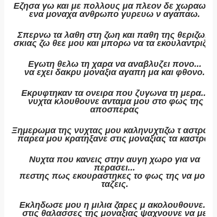
Εζησα γω και με πολλους μα πλεον δε χωραω...
ενα μοναχα ανθρωπο γυρευω ν αγαπαω.
Σπερνω τα λαθη στη ζωη και παθη της θεριζω...
σκιας ζω θεε μου και μπορω να τα εκουλαντριζω.
Εγωτη θελω τη χαρα να αναβλυζει πονο...
να εχει δακρυ μοναξια αγαπη μα και φθονο.
Εκρυφτηκαν τα ονειρα που ζυγωνα τη μερα...
νυχτα κλουθουνε ανταμα μου στο φως της
αποσπερας
Ξημερωμα της νυχτας μου καληνυχτιζω τ αστρα..
παρεα μου κρατηξανε στις μοναξιας τα καστρα.
Νυχτα που κανεις στην αυγη χωρο για να
περασει...
πεστης πως εκουραστηκες το φως της να μου
ταζεις.
Εκληδωσε μου η μιλια ζαρες μ ακολουθουνε...
στις θαλασσες της μοναξιας ψαχνουνε να με