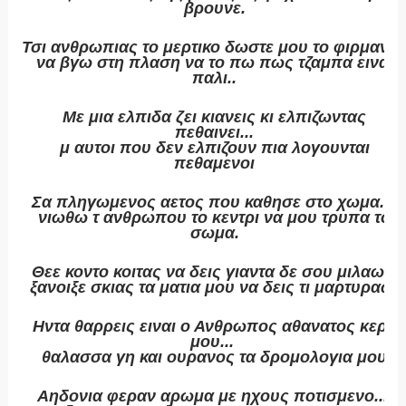
βρουνε.
Τσι ανθρωπιας το μερτικο δωστε μου το φιρμανι..
να βγω στη πλαση να το πω πως τζαμπα ειναι
παλι..
Με μια ελπιδα ζει κιανεις κι ελπιζωντας
πεθαινει...
μ αυτοι που δεν ελπιζουν πια λογουνται
πεθαμενοι
Σα πληγωμενος αετος που καθησε στο χωμα...
νιωθω τ ανθρωπου το κεντρι να μου τρυπα το
σωμα.
Θεε κοντο κοιτας να δεις γιαντα δε σου μιλαω...
ξανοιξε σκιας τα ματια μου να δεις τι μαρτυραω.
Ηντα θαρρεις ειναι ο Ανθρωπος αθανατος κερα
μου...
θαλασσα γη και ουρανος τα δρομολογια μου
Αηδονια φεραν αρωμα με ηχους ποτισμενο...