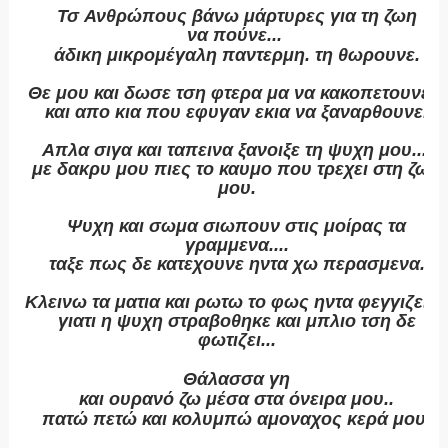
Τσ Ανθρώπους βάνω μάρτυρες για τη ζωη
να πούνε...
άδικη
μικρομέγαλη παντερμη. τη θωρουνε.
Θε μου και δωσε τση φτερα μα να κακοπετουνε...
και απο κια που εφυγαν εκια να ξαναρθουνε.
Απλα σιγα και ταπεινα ξανοιξε τη ψυχη μου...
με δακρυ μου πιες το καυμο που τρεχει στη ζωη
μου.
Ψυχη και σωμα σιωπουν στις μοίρας τα
γραμμενα....
ταξε πως δε κατεχουνε ηντα χω περασμενα.
Κλεινω τα ματια και ρωτω το φως ηντα φεγγιζει..
γιατι η ψυχη στραβοθηκε και μπλιο τση δε
φωτιζει...
Θάλασσα
γη
και ουρανό ζω μέσα στα όνειρα μου..
πατώ
πετώ και κολυμπώ αμοναχος κερά μου.