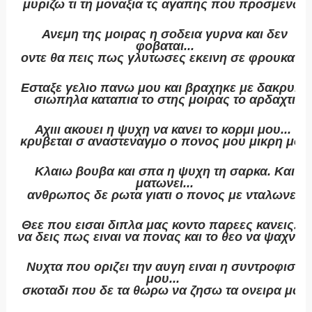
μυριζω τι τη μοναξια τς αγαπης που προσμενω.
Ανεμη της μοιρας η σοδεια γυρνα και δεν
φοβαται...
οντε θα πεις πως γλυτωσες εκεινη σε φρουκατε.
Εσταξε γελιο πανω μου και βραχηκε με δακρυ...
σιωπηλα καταπια το στης μοιρας το αρδαχτι
Αχιιι ακουει η ψυχη να κανει το κορμι μου...
κρυβεται σ αναστεναγμο ο πονος μου μικρη μου
Κλαιω βουβα και σπα η ψυχη τη σαρκα. Και
ματωνει...
ανθρωπος δε ρωτα γιατι ο πονος με νταλωνει.
Θεε που εισαι διπλα μας κοντο παρεες κανεις...
να δεις πως ειναι να πονας και το θεο να ψαχνει
Νυχτα που οριζει την αυγη ειναι η συντροφισα
μου...
σκοταδι που δε τα θωρω να ζησω τα ονειρα μου