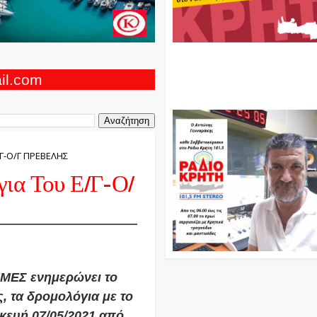
Ο Αντώνης Γενναράκης Στο Ρά
Κρήτη Κάθε Βράδυ Απο Τις 10
Τις 12 Με Θεματικές Εκπομπές
ail.com
Και Μουσικής
/Γ-Ο/Γ ΠΡΕΒΕΛΗΣ
για Του Ε/Γ-Ο/
ΕΣ ενημερώνει το
, τα δρομολόγια με το
ευή 07/05/2021 από