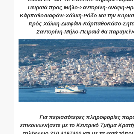
Πειραιά προς Μήλο-Σαντορίνη-Ανάφη-Ηρ
ΚάρπαθοΔιαφάνι-Χάλκη-Ρόδο και την Κυριακ
πρός Χάλκη-Διαφάνι-ΚάρπαθοΚάσο-Σητε
Σαντορίνη-Μήλο-Πειραιά θα παραμείν
Για περισσότερες πληροφορίες παρ
επικοινωνήσετε με το Κεντρικό Τμήμα Κρατή
τηλέφωνο 210 4197400 και με τα κατά τόπου