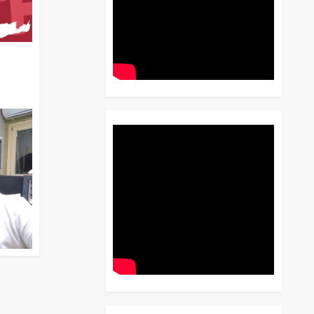
διο
 Έως
 Λόγου