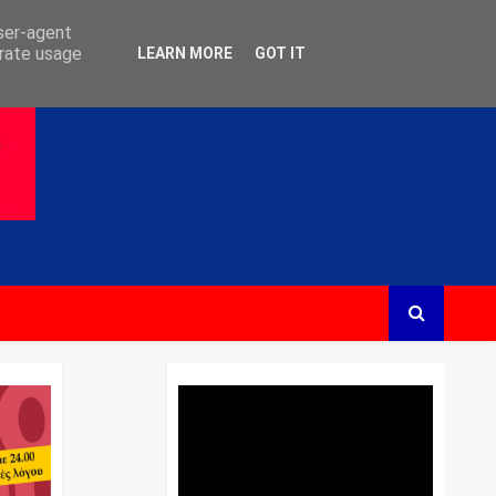
user-agent
erate usage
LEARN MORE
GOT IT