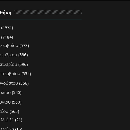
οθήκη
2
(5975)
1
(7184)
εκεμβρίου
(573)
οεμβρίου
(586)
κτωβρίου
(596)
επτεμβρίου
(554)
υγούστου
(566)
ουλίου
(540)
ουνίου
(560)
αΐου
(565)
Μαΐ 31
(21)
►
Μαΐ 30
(15)
►