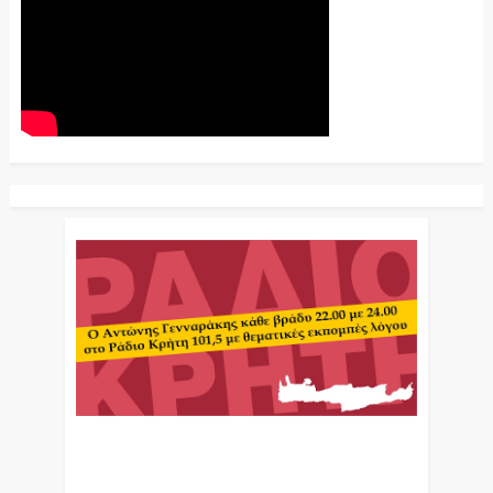
Ο Αντώνης Γενναράκης Στο Ράδιο Κρήτη Κάθε
Βράδυ Απο Τις 10 Έως Τις 12 Με Θεματικές
Εκπομπές Λόγου Και Μουσικής