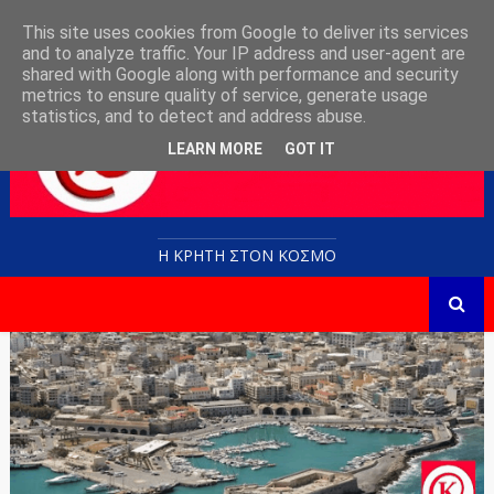
This site uses cookies from Google to deliver its services
and to analyze traffic. Your IP address and user-agent are
shared with Google along with performance and security
metrics to ensure quality of service, generate usage
statistics, and to detect and address abuse.
LEARN MORE
GOT IT
Η ΚΡΗΤΗ ΣΤΟN KOΣΜΟ