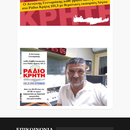
Ο Αντώνης Γενναράκης Στο Ράδιο Κρήτη Κάθε
Βράδυ Απο Τις 10 Έως Τις 12 Με Θεματικές
Εκπομπές Λόγου Και Μουσικής
ΕΠΙΚΟΙΝΩΝΙΑ