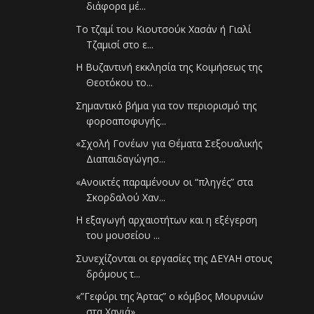
διάφορα μέ...
Το τζαμί του Κιουτσούκ Χασάν ή Γιαλί
Τζαμισί στο ε...
Η Βυζαντινή εκκλησία της Κοιμήσεως της
Θεοτόκου το...
Σημαντικό βήμα για τον περιορισμό της
φοροαποφυγής...
«Σχολή Γονέων για Θέματα Σεξουαλικής
Διαπαιδαγώγησ...
«Ανοικτές παραμένουν οι “πληγές” στα
Σκορδαλού Χαν...
Η εξαγωγή αρχαιοτήτων και η εξέγερση
του μουσείου ...
Συνεχίζονται οι εργασίες της ΔΕΥΑΗ στους
δρόμους τ...
«”Γεφύρι της Άρτας” ο κόμβος Μουρνιών
στα Χανιά»