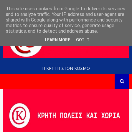
This site uses cookies from Google to deliver its services
and to analyze traffic. Your IP address and user-agent are
shared with Google along with performance and security
metrics to ensure quality of service, generate usage
statistics, and to detect and address abuse.
LEARN MORE
GOT IT
Η ΚΡΗΤΗ ΣΤΟN KOΣΜΟ