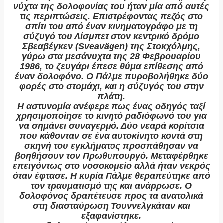
νύχτα της δολοφονίας του ήταν μία από αυτές
τις περιπτώσεις. Επιστρέφοντας πεζός στο
σπίτι του από έναν κινηματογράφο με τη
σύζυγό του Λίσμπετ στον κεντρικό δρόμο
Σβεαβέγκεν (Sveavägen) της Στοκχόλμης,
γύρω στα μεσάνυχτα της 28 Φεβρουαρίου
1986, το ζευγάρι έπεσε θύμα επίθεσης από
έναν δολοφόνο. Ο Πάλμε πυροβολήθηκε δύο
φορές στο στομάχι, και η σύζυγός του στην
πλάτη.
Η αστυνομία ανέφερε πως ένας οδηγός ταξί
χρησιμοποίησε το κινητό ραδιόφωνό του για
να σημάνει συναγερμό. Δύο νεαρά κορίτσια
που κάθονταν σε ένα αυτοκίνητο κοντά στη
σκηνή του εγκλήματος προσπάθησαν να
βοηθήσουν τον Πρωθυπουργό. Μεταφέρθηκε
επειγόντως στο νοσοκομείο αλλά ήταν νεκρός
όταν έφτασε. Η κυρία Πάλμε θεραπεύτηκε από
τον τραυματισμό της και ανάρρωσε. Ο
δολοφόνος δραπέτευσε προς τα ανατολικά
στη διασταύρωση Τουννελγκάταν και
εξαφανίστηκε.