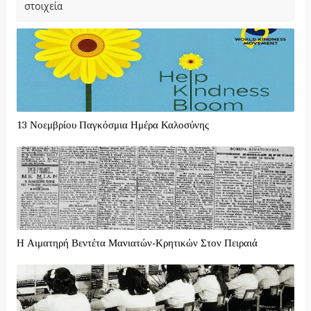
στοιχεία
13 Νοεμβρίου Παγκόσμια Ημέρα Καλοσύνης
Η Αιματηρή Βεντέτα Μανιατών-Κρητικών Στον Πειραιά