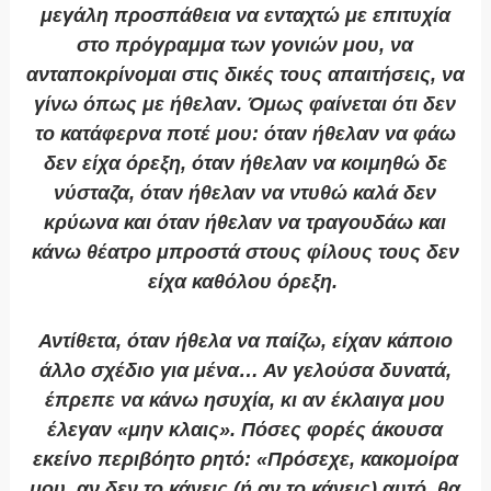
μεγάλη προσπάθεια να ενταχτώ με επιτυχία
στο πρόγραμμα των γονιών μου, να
ανταποκρίνομαι στις δικές τους απαιτήσεις, να
γίνω όπως με ήθελαν. Όμως φαίνεται ότι δεν
το κατάφερνα ποτέ μου: όταν ήθελαν να φάω
δεν είχα όρεξη, όταν ήθελαν να κοιμηθώ δε
νύσταζα, όταν ήθελαν να ντυθώ καλά δεν
κρύωνα και όταν ήθελαν να τραγουδάω και
κάνω θέατρο μπροστά στους φίλους τους δεν
είχα καθόλου όρεξη.
Αντίθετα, όταν ήθελα να παίζω, είχαν κάποιο
άλλο σχέδιο για μένα… Αν γελούσα δυνατά,
έπρεπε να κάνω ησυχία, κι αν έκλαιγα μου
έλεγαν «μην κλαις». Πόσες φορές άκουσα
εκείνο περιβόητο ρητό: «Πρόσεχε, κακομοίρα
μου, αν δεν το κάνεις (ή αν το κάνεις) αυτό, θα