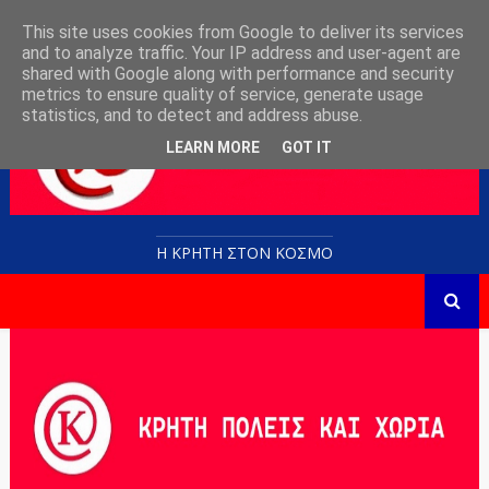
This site uses cookies from Google to deliver its services
and to analyze traffic. Your IP address and user-agent are
shared with Google along with performance and security
metrics to ensure quality of service, generate usage
statistics, and to detect and address abuse.
LEARN MORE
GOT IT
Η ΚΡΗΤΗ ΣΤΟN KOΣΜΟ