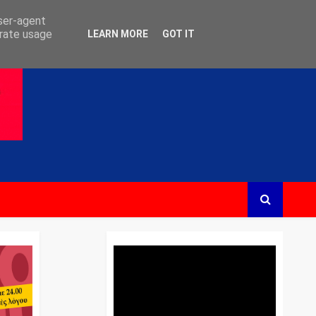
user-agent
erate usage
LEARN MORE
GOT IT