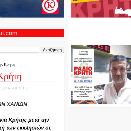
Ο Αντώνης Γενναράκης Στο Ρά
Κρήτη Κάθε Βράδυ Απο Τις 10
Τις 12 Με Θεματικές Εκπομπές
ail.com
Και Μουσικής
ην Κρήτη
 Κρήτη
ΕΡΩΜΑΤΑ ΚΡΗΤΗ,
ΩΝ ΧΑΝΙΩΝ
ιά Κρήτης μετά την
οπή των εκκλησιών σε