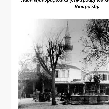
πασά θησαυροφύλακα (δεφτερδάρ) του κα
Κιοπρουλή.