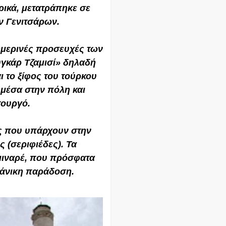
ρικά, μετατράπηκε σε
ν Γενιτσάρων.
ημερινές προσευχές των
γκάρ Τζαμισί» δηλαδή
ι το ξίφος του τούρκου
μέσα στην πόλη και
τουργό.
ς που υπάρχουν στην
ς (σεριφιέδες). Τα
μιναρέ, που πρόσφατα
ιάνικη παράδοση.