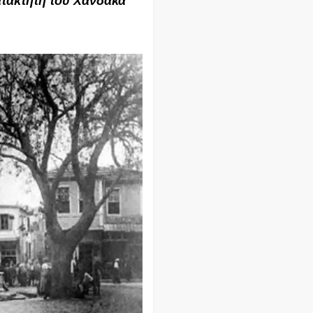
τακτητή του Χάνδακα