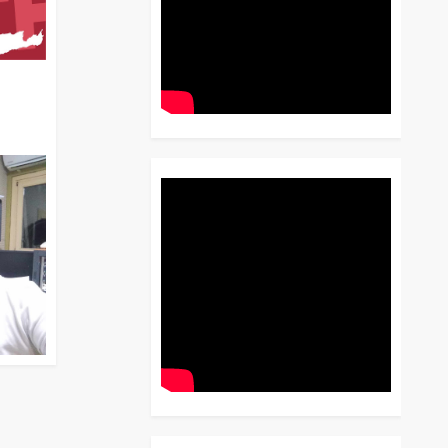
διο
 Έως
 Λόγου