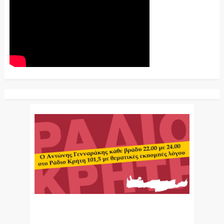
Ο Αντώνης Γενναράκης Στο Ράδιο Κρήτη Κάθε
Βράδυ Απο Τις 10 Έως Τις 12 Με Θεματικές
Εκπομπές Λόγου Και Μουσικής