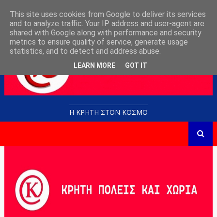
This site uses cookies from Google to deliver its services
and to analyze traffic. Your IP address and user-agent are
shared with Google along with performance and security
metrics to ensure quality of service, generate usage
statistics, and to detect and address abuse.
LEARN MORE
GOT IT
Η ΚΡΗΤΗ ΣΤΟN KOΣΜΟ