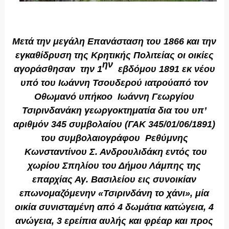
Μετά την μεγάλη Επανάσταση του 1866 και την
εγκαθίδρυση της Κρητικής Πολιτείας οι οικίες
ην
αγοράσθησαν την 1
εβδόμου 1891 εκ νέου
υπό του
Ιωάννη Τσουδερού ιατρού
από τον
Οθωμανό υπήκοο Ιωάννη Γεωργίου
Τσιρινδανάκη γεωργοκτηματία δια του υπ’
αριθμόν 345 συμβολαίου (ΓΑΚ 345/01/06/1891)
του συμβολαιογράφου Ρεθύμνης
Κωνσταντίνου Σ. Ανδρουλιδάκη εντός του
χωρίου Σπηλίου του Δήμου Λάμπης της
επαρχίας Αγ. Βασιλείου εις συνοικίαν
επωνομαζόμενην «Τσιρινδάνη το χάνι», μία
οικία συνισταμένη από 4 δωμάτια κατώγεια, 4
ανώγεια, 3 ερείπια αυλής και φρέαρ και προς