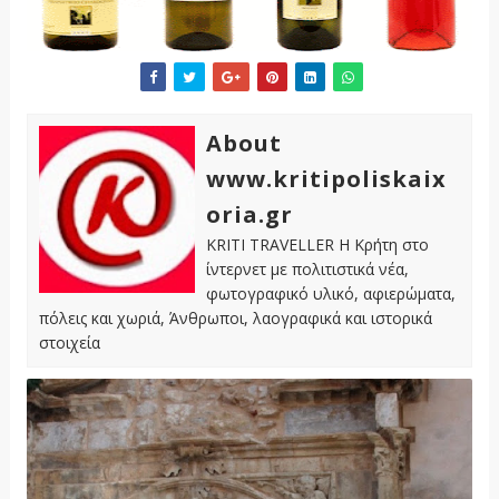
About
www.kritipoliskaix
oria.gr
KRITI TRAVELLER Η Κρήτη στο
ίντερνετ με πολιτιστικά νέα,
φωτογραφικό υλικό, αφιερώματα,
πόλεις και χωριά, Άνθρωποι, λαογραφικά και ιστορικά
στοιχεία