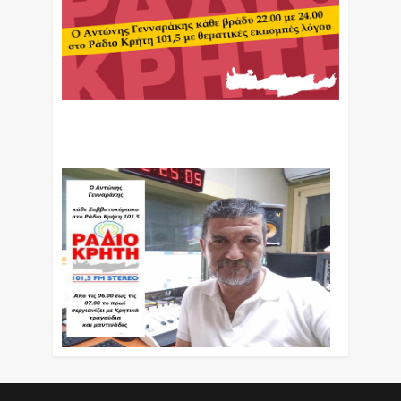
Ο Αντώνης Γενναράκης Στο Ράδιο Κρήτη Κάθε
Βράδυ Απο Τις 10 Έως Τις 12 Με Θεματικές
Εκπομπές Λόγου Και Μουσικής