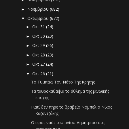
Νοεμβρίου
(682)
►
Οκτωβρίου
(672)
▼
Οκτ 31
(24)
►
Οκτ 30
(20)
►
Οκτ 29
(26)
►
Οκτ 28
(23)
►
Οκτ 27
(24)
►
Οκτ 26
(21)
▼
Το Τυμπάκι Τον Νότο Της Κρήτης
Τα ταυροκαθάψια το άθλημα της μινωικής
εποχής
Γιατί δεν πήρε το βραβείο Νόμπελ ο Νίκος
Καζαντζάκης
Ο ιερός ναός του αγίου Δημητρίου στις
στροφές πρό...