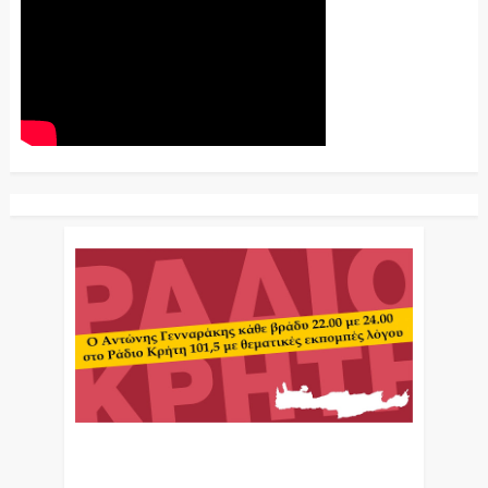
Ο Αντώνης Γενναράκης Στο Ράδιο Κρήτη Κάθε
Βράδυ Απο Τις 10 Έως Τις 12 Με Θεματικές
Εκπομπές Λόγου Και Μουσικής