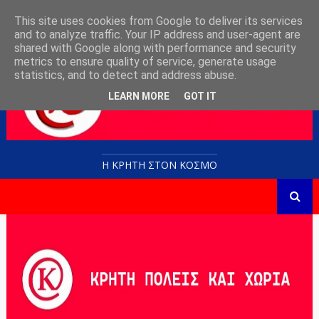
This site uses cookies from Google to deliver its services
and to analyze traffic. Your IP address and user-agent are
shared with Google along with performance and security
metrics to ensure quality of service, generate usage
statistics, and to detect and address abuse.
LEARN MORE
GOT IT
Η ΚΡΗΤΗ ΣΤΟN KOΣΜΟ