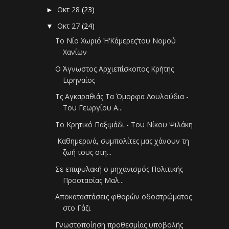
Οκτ 28
(23)
►
Οκτ 27
(24)
▼
Το Νίο Χωριό Ή‘Κάμερες’του Νομού
Χανίων
Ο Άγνωστος Αρχιεπίσκοπος Κρήτης
Ειρηναίος
Τς Αγκαραθιάς Τα Όμορφα Λουλούδια -
Του Γεωργίου Α...
Το Κρητικό Παξιμάδι - Του Νίκου Ψιλάκη
Καθημερινά, συμπολίτες μας χάνουν τη
ζωή τους στη...
Σε επιφυλακή ο μηχανισμός Πολιτικής
Προστασίας Μαλ...
Αποκαταστάσεις φθορών οδοστρώματος
στο Γάζι
Γνωστοποίηση προθεσμίας υποβολής