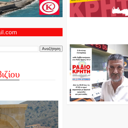
Ο Αντώνης Γενναράκης Στο Ρά
Κρήτη Κάθε Βράδυ Απο Τις 10
Τις 12 Με Θεματικές Εκπομπές
ail.com
Και Μουσικής
ιζίου