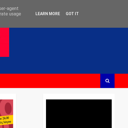
user-agent
erate usage
LEARN MORE
GOT IT