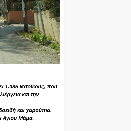
ι 1.085 κατοίκους, που
ιέργεια και την
δοειδή και χαρούπια.
αι Αγίου Μάμα.