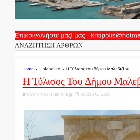
Επικοινωνήστε μαζί μας - kritipolis@hotm
ΑΝΑΖΗΤΗΣΗ ΑΡΘΡΩΝ
Home
Unlabelled
Η Τύλισος του δήμου Μαλεβιζίου
Η Τύλισος Του Δήμου Μαλεβ
www.kritipoliskaixoria.gr
Ιουλίου 06, 2020