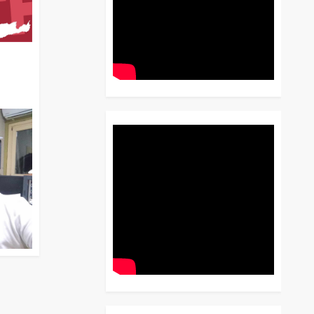
διο
 Έως
 Λόγου